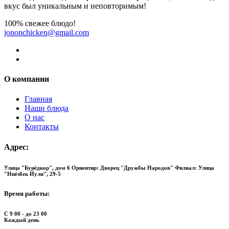
вкус был уникальным и неповторимым!
100% свежее блюдо!
jononchicken@gmail.com
О компании
Главная
Наши блюда
О нас
Контакты
Адрес:
Улица "Бунёдкор", дом 6 Ориентир: Дворец "Дружбы Народов"
Филиал: Улица
"Ниёзбек Йули", 29-5
Время работы:
С 9 00 - до 23 00
Каждый день